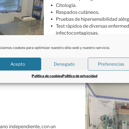
Citología.
Raspados cutáneos.
Pruebas de hipersensibilidad alérg
Test rápidos de diversas enferme
infectocontagiosas.
Y contamos con los mejores labora
lizamos cookies para optimizar nuestro sitio web y nuestro servicio.
para las pruebas más específicas.
Acepto
Denegado
Preferencias
Política de cookies
Política de privacidad
ano independiente, con un