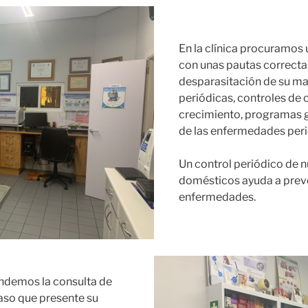
En la clínica procuramos
con unas pautas correcta
desparasitación de su ma
periódicas, controles de 
crecimiento, programas g
de las enfermedades peri
Un control periódico de 
domésticos ayuda a prev
enfermedades.
ndemos la consulta de
aso que presente su