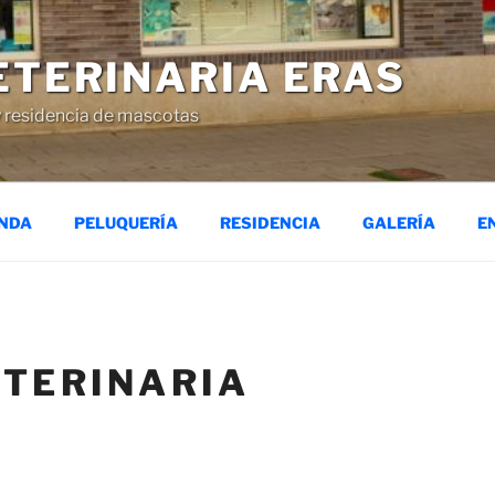
ETERINARIA ERAS
 y residencia de mascotas
ENDA
PELUQUERÍA
RESIDENCIA
GALERÍA
E
ETERINARIA