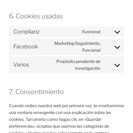
6. Cookies usadas
Complianz
Funcional
Consent
to
Marketing/Seguimiento,
Facebook
service
Consent
Funcional
complianz
to
Propósito pendiente de
service
Varios
Consent
investigación
facebook
to
service
varios
7. Consentimiento
Cuando visites nuestra web por primera vez, te mostraremos
una ventana emergente con una explicación sobre las
cookies. Tan pronto como hagas clic en «Guardar
preferencias», aceptas que usemos las categorías de
cookies y plugins que has seleccionado en la ventana