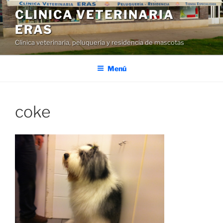
Saltar
CLINICA VETERINARIA
al
ERAS
contenido
Clínica veterinaria, peluquería y residencia de mascotas
Menú
coke